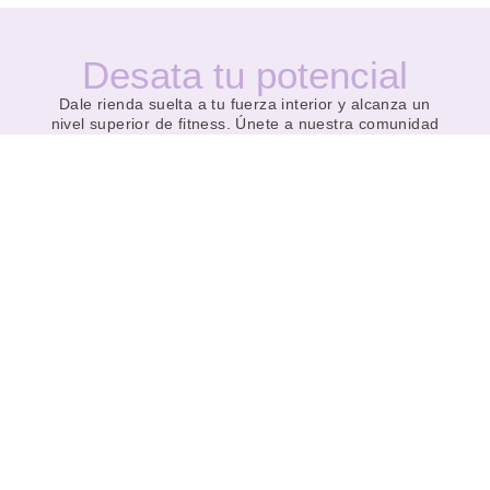
Desata tu potencial
Dale rienda suelta a tu fuerza interior y alcanza un
nivel superior de fitness. Únete a nuestra comunidad
en CrossFit® Viapol y descubre una nueva versión
de ti mismo, llena de energía y determinación.
EMPIEZA A BRILLAR
Descubre el poder del CrossFit® con CrossFit®
Viapol. Supérate a ti mismo, alcanza tus metas y
transforma tu vida.
¡Únete a nuestra comunidad hoy!